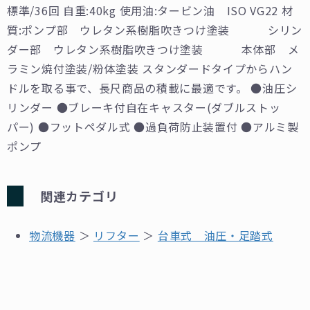
標準/36回
自重:40kg
使用油:タービン油 ISO VG22
材
質:ポンプ部 ウレタン系樹脂吹きつけ塗装
シリン
ダー部 ウレタン系樹脂吹きつけ塗装
本体部 メ
ラミン焼付塗装/粉体塗装
スタンダードタイプからハン
ドルを取る事で、長尺商品の積載に最適です。
●油圧シ
リンダー
●ブレーキ付自在キャスター(ダブルストッ
パー)
●フットペダル式
●過負荷防止装置付
●アルミ製
ポンプ
関連カテゴリ
物流機器
＞
リフター
＞
台車式 油圧・足踏式