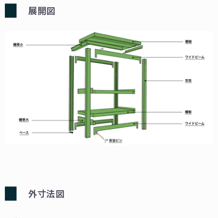
展開図
外⼨法図