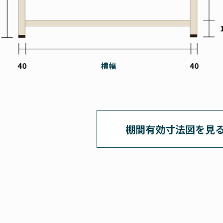
棚間有効⼨法図を⾒