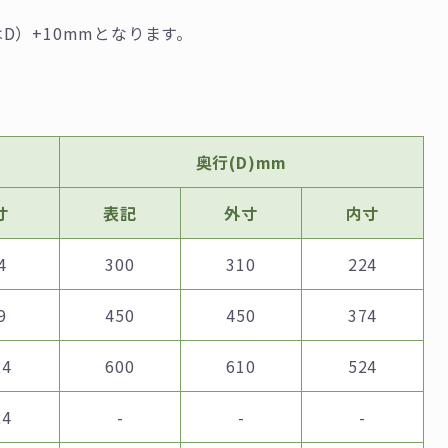
）+10mmとなります。
奥⾏(D)mm
寸
表記
外寸
内寸
4
300
310
224
9
450
450
374
24
600
610
524
24
-
-
-