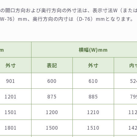
の間⼝⽅向および奥⾏⽅向の外⼨法は、表⽰⼨法W（またはD
W-76）mm、奥⾏⽅向の内⼨は（D-76）mmとなります。
mm
横幅(W)mm
外寸
表記
外寸
内
901
600
610
52
1201
875
885
79
1501
1200
1210
11
1801
1500
1510
14