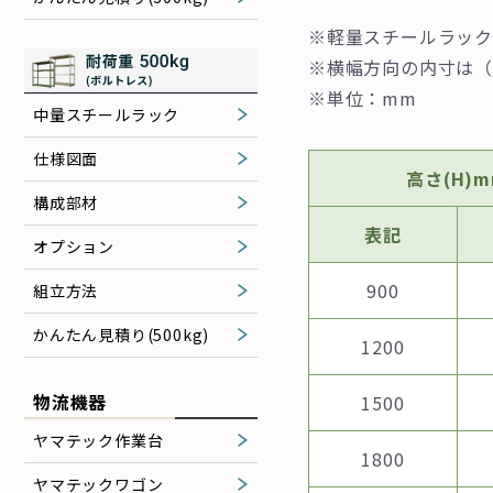
※軽量スチールラック
※横幅⽅向の内⼨は（
※単位：mm
中量スチールラック
仕様図面
⾼さ(H)
構成部材
表記
オプション
900
組立方法
かんたん見積り(500kg)
1200
物流機器
1500
ヤマテック作業台
1800
ヤマテックワゴン