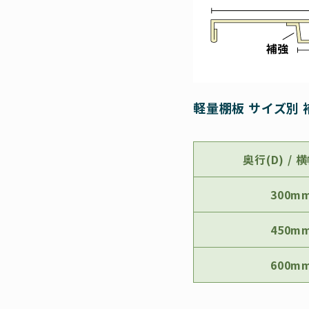
軽量棚板 サイズ別 
奥⾏(D) / 
300m
450m
600m